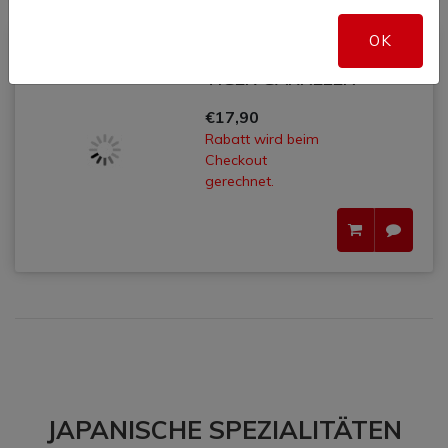
OK
GEGRILLTE BLACK
34
TIGER GARNELEN
€17,90
Rabatt wird beim
Checkout
gerechnet.
JAPANISCHE SPEZIALITÄTEN