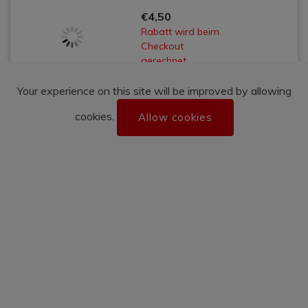
€4,50
Rabatt wird beim
Checkout
gerechnet.
Your experience on this site will be improved by allowing
cookies.
Allow cookies
MAGURO
101
Thunfisch
€4,90
Rabatt wird beim
Checkout
gerechnet.