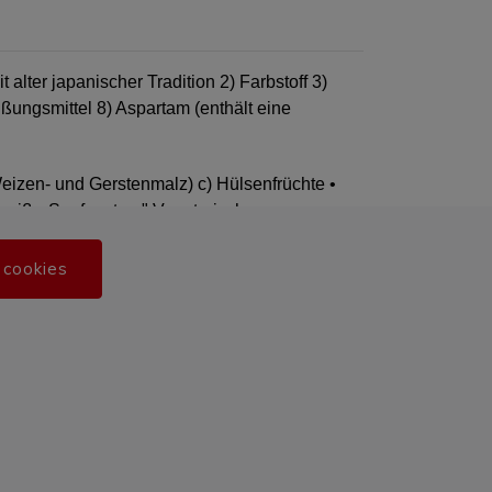
 alter japanischer Tradition 2) Farbstoff 3)
üßungsmittel 8) Aspartam (enthält eine
Weizen- und Gerstenmalz) c) Hülsenfrüchte •
iweiß • Senfsaaten " Vegetarisch
m Tag des Kaufdatums. Nach Möglichkeit verwenden wir
 cookies
ten wir weitgehend auf künstliche Zusatzstoffe. Für die
ndung von Geschmacksverstärkern üblich. Auf Wunsch
e Allergenkennzeichnungen erfolgen mit großer Sorgfalt.
 Hinweis enthalten, trotzdem Spuren von Allergenen