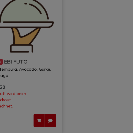
EBI FUTO
3
 Tempura, Avocado, Gurke,
sago
,50
att wird beim
ckout
echnet.