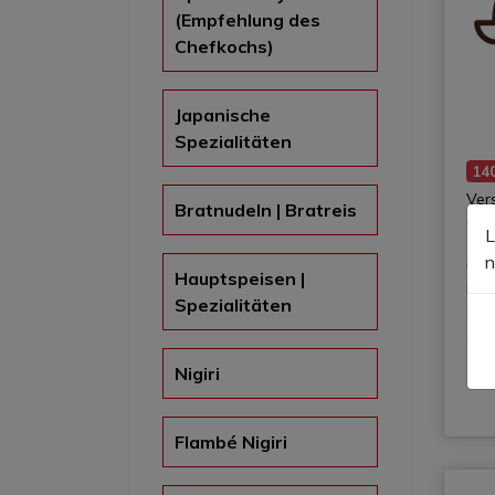
(Empfehlung des
Chefkochs)
Japanische
Spezialitäten
14
Ver
Bratnudeln | Bratreis
Ge
L
n
€5
Hauptspeisen |
Rab
Spezialitäten
Che
ger
Nigiri
Flambé Nigiri